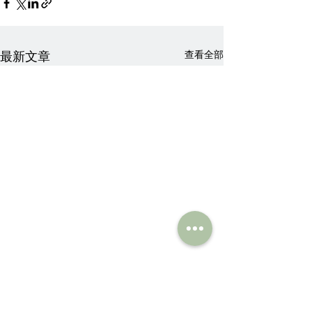
最新文章
查看全部
留言