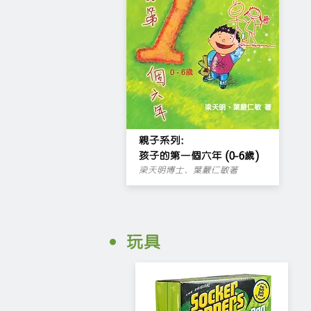
親子系列:
孩子的第一個六年 (0-6歲)
梁天明博士、葉嚴仁敏著
玩具