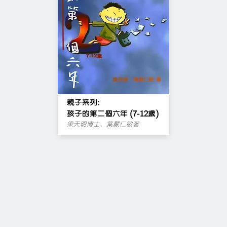
親子系列:
孩子的第二個六年 (7-12歲)
梁天明博士、葉嚴仁敏著