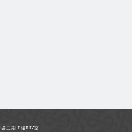
11
1107
廣場二期
樓
室