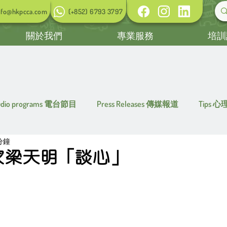
nfo@hkpcca.com
(+852) 6793 3797
關於我們
專業服務
培訓
udio programs 電台節目
Press Releases 傳媒報道
Tips 
分鐘
家梁天明「談心」