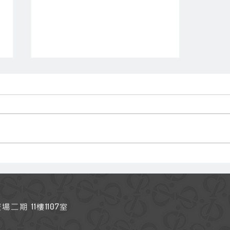
獎勵好孩子
11
1107
廣場二期
樓
室