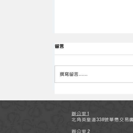
留言
撰寫留言......
「坐下來．學親子」爸媽空中
交流
1
辦公室
338
北角英皇道
號華懋交易
2
辦公室