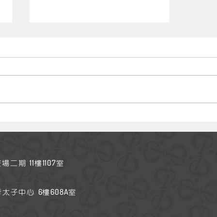
「坐下來．學親子」爸媽空中
交流
11
1107
廣場二期
樓
室
6
608A
行太子中心
樓
室