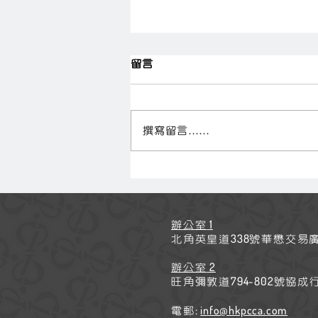
留言
撰寫留言......
與心理學家梁天明「談心」
1
辦公室
338
北角英皇道
號華懋交易
2
辦公室
794-802
旺角彌敦道
號協成
:
info@hkpcc
a.com
電郵