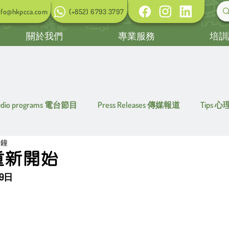
nfo@hkpcca.com
(+852) 6793 3797
關於我們
專業服務
培訓
udio programs 電台節目
Press Releases 傳媒報道
Tips 
分鐘
重新開始
9日