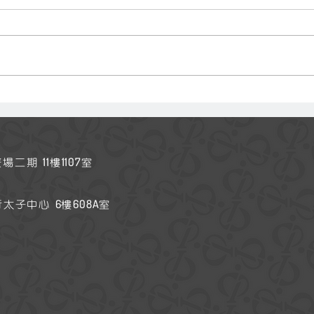
「坐下來．學親子」爸媽空中
交流
11
1107
廣場二期
樓
室
6
608A
行太子中心
樓
室