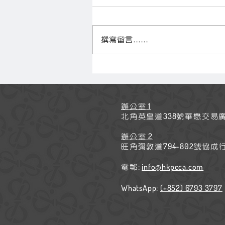
撰寫留言......
與心理學家梁天明「談心」
1
辦公室
338
北角英皇道
號華懋交易
2
辦公室
794-802
旺角彌敦道
號協成
:
info@hkpcc
a.com
電郵
WhatsApp:
(+852) 6793 3797