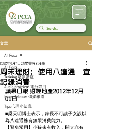
文章
All Posts
2022年8月11日
讀畢需時 2 分鐘
All Posts
周末理財：使用八達通 宜
Training 培訓講座
記錄消費
Audio programs 電台節目
蘋果日報 財經地產2012年12月
Press Releases 傳媒報道
01日
Tips 心理小知識
■梁天明博士表示，家長不可讓子女誤以
為八達通擁有無限消費能力。
【避免濫用】小孩未有收入，開支亦有