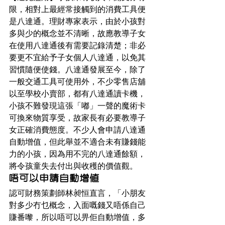
限，相對上最經常接觸到的消費工具便
是八達通。理財專家表示，由於小孩對
多與少的概念並不清晰，故應教導子女
在使用八達通後有需要記錄清楚；非必
要更不宜給予子女個人八達通，以免其
習慣隨便使錢。八達通發展至今，除了
一般交通工具可使用外，不少零售店舖
以至學校小賣部，都有八達通讀卡機，
小孩不難發現這張「嘟」一聲的魔術卡
可換來物質享受，故家長有必要教導子
女正確消費態度。不少人會申請八達通
自動增值，但此舉並不適合未有賺錢能
力的小孩，因為用不完的八達通餘額，
將令孩童失去付出與收穫的價值觀。
唔可以申請自動增值
認可財務策劃師林昶恒直言，「小朋友
對多少冇乜概念，入面嘅錢又唔係自己
賺番嚟，所以唔可以畀佢自動增值，多