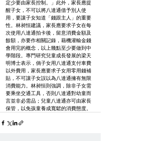
定少要由家長控制。」此外，家長應提
醒子女，不可以將八達通借予別人使
用，要讓子女知道「錢跟主人」的重要
性。林昶恒建議，家長應要求子女在每
次使用八達通拍卡後，留意消費金額及
餘額，亦要作相關記錄，藉機灌輸金錢
會用完的概念，以上幾點至少要做到中
學階段。專門研究兒童成長發展的梁天
明博士表示，倘子女用八達通支付車費
以外費用，家長應要求子女用零用錢補
貼，不可讓子女誤以為八達通擁有無限
消費能力。林昶恒則強調，除非子女需
要乘坐交通工具，否則八達通對幼童而
言並非必需品；兒童八達通亦可由家長
保管，以免孩童養成寬鬆的消費態度。